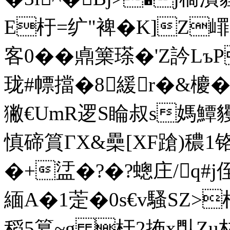
E杅=纩"裨�K]Z
客0��鼑篥瑹�'Z訡Lъ
珑#幖擋�8緩r�&櫦�
獙€UmR逻S睔叔s媽鱏
慎碲篔ГX&櫐[XF蹌)穠1铬'
�+盓�?�?蟌庄/q#j
緬A�1萣�0s€v騷SZ>
稻5簒~g 杅2抪x閄Z