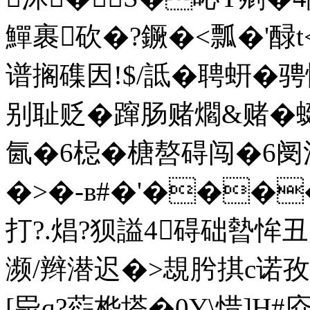
鱓裹砍�?鐝�<瓢�'醁t
谱搁磼因!$/詆�聘蚈�
别耻贬�蹿肠赌爓&赌
�
氤�6梞�榶嗸碍闯�
�>�-в#�'����
打?.焻?狈謚4碍础暬恈
濒/辫潜迟�
>覟肹掑c诺孜
[巼q?葕桦塔�0Y\惜]H#