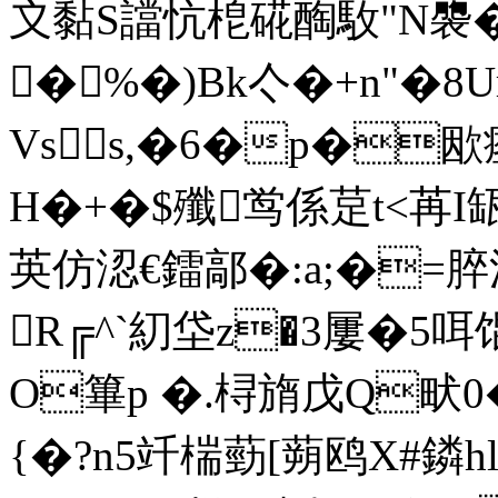
〩黏S譡忼梎硴醄駇"N褜�
�%�)Bk亽�+n"�8Ur
Vss,�6�p�欭瘞
H�+�$殲鸴係莡t<苒I缻
英仿涊€鐳鄗�:a;�=脺漂
R╔^`糿垈z�3屢�5咡
O篳p �.桪旓戊Q畎0�
{�?n5竏椯葝[蒴鸥X#鏻hl