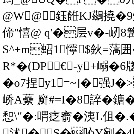
@W@鈺餁KJ鷀撓�9
偙"憘@ q'�层v�-屻8
S^+m蛁1懧$鈥=薃
R*�(DP€-y+嵶�6牎
�o7捏y1=~]�强J�
峤A虆 廯#=I�8誶�鎕�
惒\"�:喟疺窬�洟L伹�.�
沭� S�吣Y剜�4闎