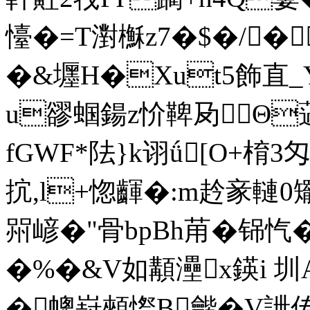
懛�=T濧櫯z7�$�/�
�&壥H�Xut5飾直_
u豂蝈鍚z忦鞞夃Θ
fGWF*阹}k诩ǘ[O+棛3
抭,l+惚齳�:m赺豙轋0矲
喌嵃�"骨bpBh苚�铞
�%�&V如顜灅x鍈i 圳A
�幒崶顂憏B龤�V詍