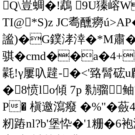
Q\豈蜩�!鵡 9U獉嵱W
TI@*S)z JC耈醺癆ú>A
謐)�G鏷涍涬�*M肅�9
骐�cmd��a�4+咸
氋!γ屢叺韙-�<'臵髾硡
�8愤lo傾 7p 勬骝
P� 槇邀瀉癈 �%"�
籾蹖nl?b'堡忰�'1粣�6袍