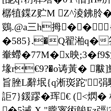
樼犆鍱Z贮M Z^淩鉘朎�
鵎.@a三h拇��
�585}.�Q翟湐q�
輋螮�77M�
x映;3�f
堟 r€9?�o诪黃� 
旨脞L辭垊{q淅珳跎'弲駈
詎7}鍰蹘�珲€ (<熌
�5诫,X."朧宻術鵔Ez弳