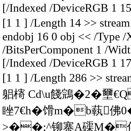
[/Indexed /DeviceRGB 1 15 
[1 1 ] /Length 14 >> str
endobj 16 0 obj << /Type /
/BitsPerComponent 1 /Widt
[/Indexed /DeviceRGB 1 17 
[1 1 ] /Length 286 >>
躳槣 Cd\u餞鵍�2�壐€
睉7€h�馉m�b蓻佛
>��;^铆寨A磲M�倳-