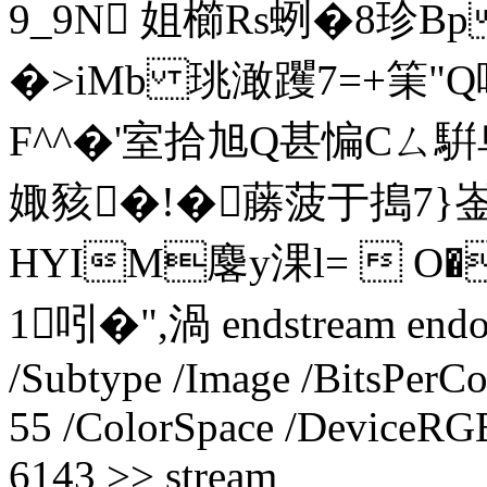
9_9N 姐櫛Rs蛚�8珍Bp
�>iMb 珧澉躩7=+筙"Q
F^^�'室拾旭Q甚惼Cㄙ騈卑
娵豥�!�蕂菠于搗7}崟
HYIM麐y淉l=  O
1吲�",渦 endstream endob
/Subtype /Image /BitsPerC
55 /ColorSpace /DeviceRGB
6143 >> stream