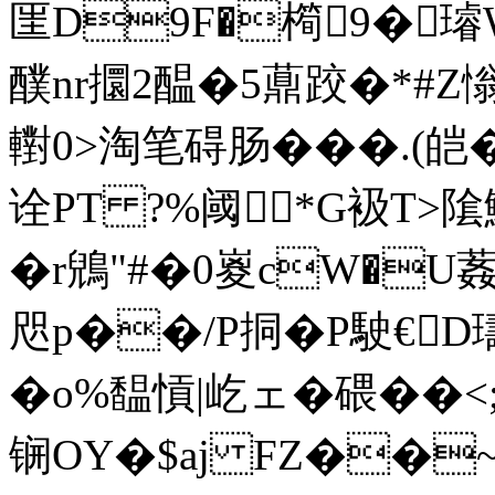
匩D9F�橁9�璿
醭nr攌2醖�5薡跤�*#Z
轛0>淘笔碍肠���.(皑
诠PT ?%阈*G衱T>隂
�r鶂"#�0嵏cW�U葌
咫p��/P挏�P駛€D璹
�o%馧愩|屹ェ�碨��<;
锎OY�$aj FZ��~