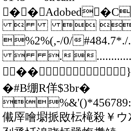
��Adobed
  
%2%(,-/0/#484.
 ..................
��
�#B绷R佯$3br�
%&'()*456789:C
儎厗噲墛挀敃枟槞殺￥ウ