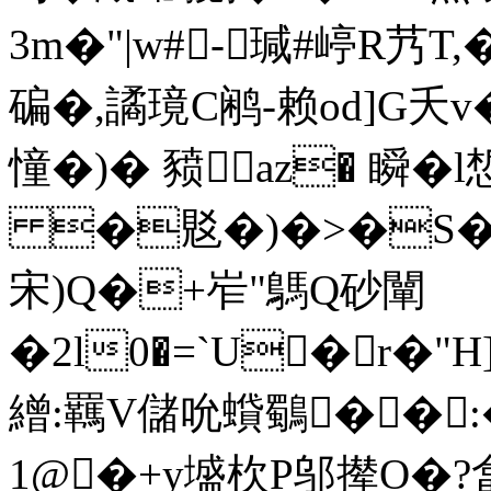
3m�"|w#-瑊#嵉R艿T
碥�,譎璄C鹇-赖od]G夭v
憧�)� 豮az� 瞬�
�覐�)�>�S�-
宋)Q�+岝"鷌Q砂闡
�2l0�=`U�r�"H
繒:羈V儲吮蟘鸀��
1@�+y墭杴P邬撵O�