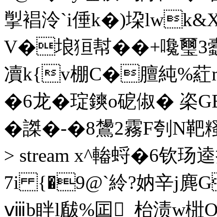
揱裮泠`i倕k�)垜lwk&X
V�埌狟幇��+嚵璽
凟k{v棚C�膻純%葒m倁
�6龙�琔鏯o砨俶� 栥GE
�謋 �-�8鸉2霧F刳
> stream x^輽蛶�6钦
7i {�9@`紷?妠辛j麂
ⅷb眫l瞂%囸_枱渍w梉O