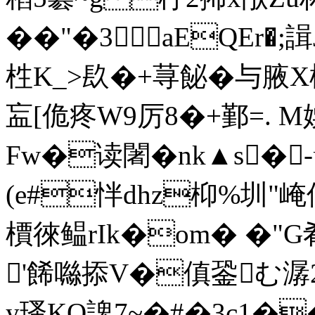
��"�3аEQEr
栍K_>镹�+荨飶�与腋
衁[佹疼W9厉8�+鄞=. M
Fw�读闍�nk▲s�
(e#怑dhz枊%圳"崦
檟徠鳁rIk�om� �"G
'餙噝掭V�傎銎む潺2
y瑵KO諀7~�#�3c1�