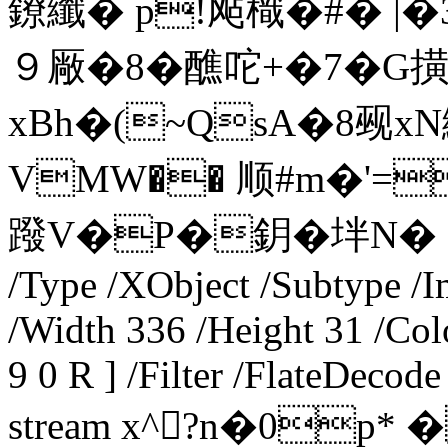
鐐纖� p!飐樴�#� |
９厰�8�醮咜+�7�G
xBh�(~QsA�8觋x
VMW�� 顺#m�'=f
蹳V�P�鈅�坢N� endst
/Type /XObject /Subtype /
/Width 336 /Height 31 /Co
9 0 R ] /Filter /FlateDecod
stream x^?n�0p