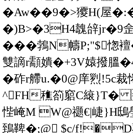
�Aw��9�>獿H(屋�:
�)B>�3H4魗辝jr�
���鵓N幬P;"$愡
雙謫r顬嬇�+3V媴撥膃�
�砟r艜u.�0@庠煭!5c裁
^FH穛箚竆C縗}T� 
悂崦M W@禵€|崨}H鴟
鵄鞞�;@ $c/f!�D