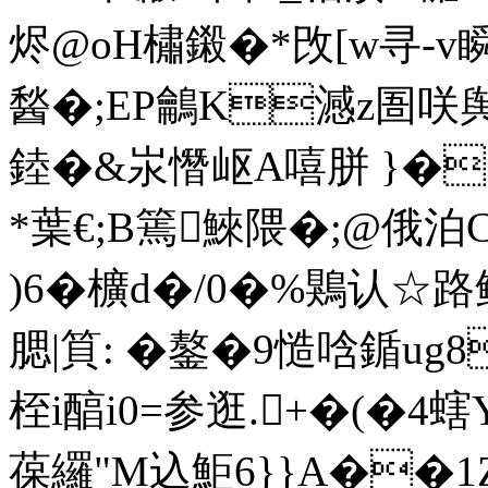
烬@oH橚鎩�*攺[w寻-v
醔� ;EP鸙K澸z圄咲舆
錴�&汖憯岖A嘻胼 }�
*葉€;B篶鯠隈�;@俄泊C
)6�櫎d�/0�%鶪认☆路鲀
腮|筫: �鏊� 9慥唅鍎ug
桎i醕i0=参逛.+�(�4
葆纙"M込鮔6}}Α��1