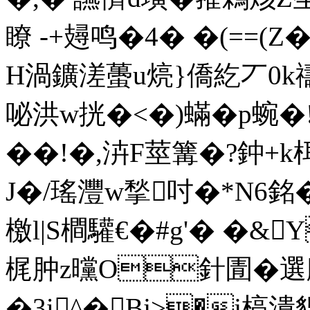
瞭 -+攳鸣�4� �(=
H渦鑛溠蠆u煷}僑紇丆0k禱溧
咇洪w挄�<�)蟎�p蜿�!
��!�,泋 F莖篝�?鈡+k栮
J�/瑤灃w揫吋�*N6銘�
檄l|S橺驩€�#g'� �
梶肿z曭O針圊�選膕�
�3i^�Bj>�j槁潰