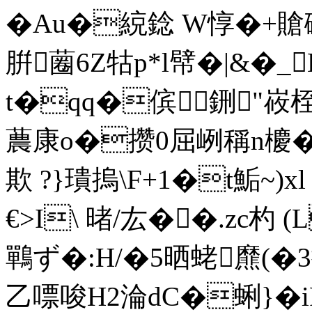
�Au�綂 錜 W惇�+賶
腁蔨6Z牯p*l幦�|&�
t�qq�傧鉶"峳
蕽康o�攒0屈峢稱n櫦�
欺 ?}璝摀\F+1�t鮜~)x
€>I\ 暏/厷� �.zc杓 
鷤ず�:H/�5晒蛯爢(�3捰
乙嘌唆H2淪dC�蜊}�