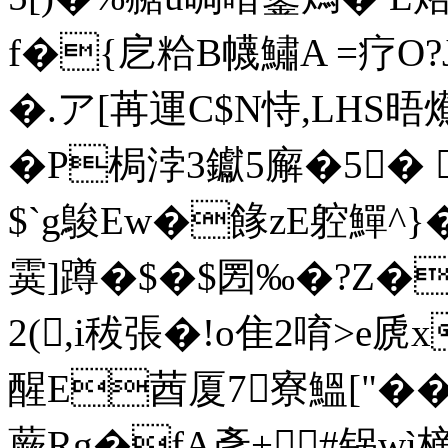
f�{戹粭B幭鱐A =疗O?
�.ア[苒運C$N恃,LHS
�P梮浡3钀5廨�5� 
$`g鵔Ew�餯zE躻鱓^}
霙]蹲�$�$圐‰�?Z�
2(,i秡張�!o隹2唷>e虒x
醒E莤厦7寮鰮["�
蕨 Rg�fA彥+#锅wì