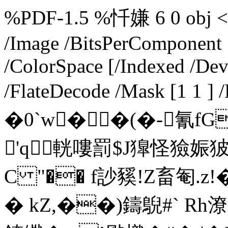
%PDF-1.5 %忏嫌 6 0 obj <<
/Image /BitsPerComponent 
/ColorSpace [/Indexed /Dev
/FlateDecode /Mask [1 1 ]
�0`w��(�-氰
'q輄嘍罰$J獋怪獫娠狓
C "�� f訬豯!Z畜匎.
� kZ,��)鑄鶃#` Rh