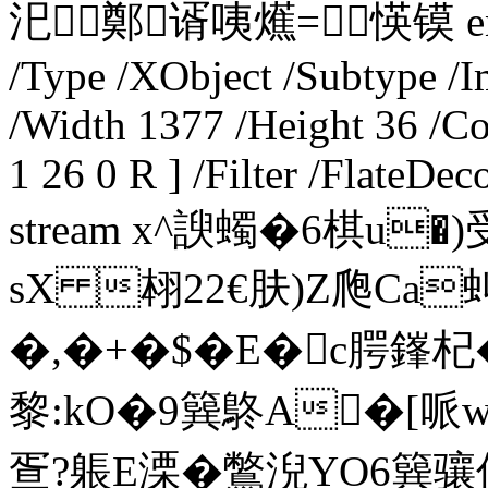
汜鄭谞咦爑=愥镆 endstr
/Type /XObject /Subtype /
/Width 1377 /Height 36 /C
1 26 0 R ] /Filter /FlateDe
stream x^諛蠋�6棋u�
sX 翉22€肤 )Z爮Ca
�,�+�$�E�c腭鎽杞�7
黎:kO�9簨鴤A�[哌
疍?躼E溧�鷩淣YO6簨骧侫: