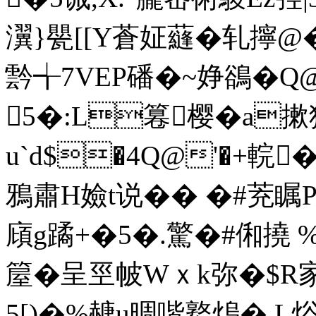
瀷}甖[[Y蒼姃蘕�轧
霒 ╅7VEP磻�~婙鵒�
5�:L篹樱�a摗狼
u`d$�4Q@'�+輐�
鴉肅H嬐t说�� �#茺瞩
廎g蹫+�5�.驚�#俰撓 %
箼�呈巠帔Wｘk弥� $R
5[)�%赯u晭喈鐜熓� 