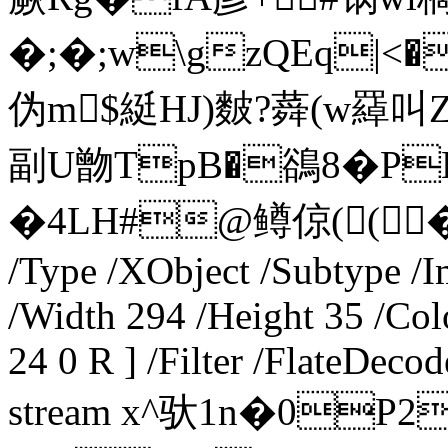
�;�;w\gzQEq|<
伪m$綎HJ)麬?蕣(w羄
副U朆TpB�鵒8�P
�4LH#@鳟倞((� ends
/Type /XObject /Subtype /
/Width 294 /Height 35 /Co
24 0 R ] /Filter /FlateDeco
stream x^驮1n�0P