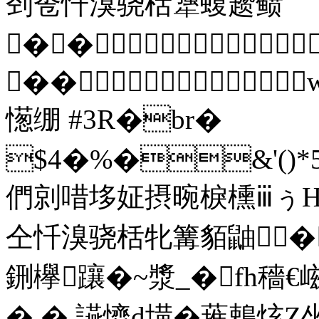
刭卺忏溴骁栝犟蝮趱鲼
��
��
憽绷 #3R�br�
$4�%�&'()*5678
們剠唶垑姃摂晼棙櫄ⅲぅΗ
仝忏溴骁栝牝篝貊鼬� 
鉶欅躟�~漿_�fh穡€嵫
�,� 讌懠d墴�蓷鵣烗