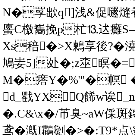
N�罦欪q]浅&促嚺熢飬
螷C檄雟挽p杧⒔迖癱S==
Xs稖�>X鶫享後?�
鳩妛5]处�;z桽瞑�=
M�瘩Y�%'"�幎
d_戵YXQ餙w诶_
�.C&\x�/芇臭~aW
鸢�漑I鸘劖�>�:T9*点