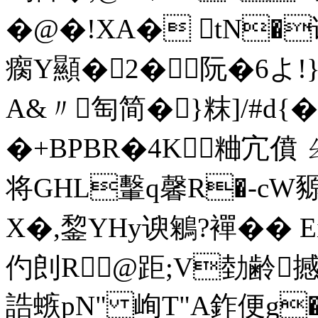
�@�!XA� tN�
瘸Y顯�2� 阮�6よ!
A&〃匋简�}粖]/#d{�
�+BPBR�4K粬宂僨 ㄠ
将GHL轚q馨R�-cW豲
X�,錅YHy谀鵴?襌�� 
仢剆R@距;V勎齢撼帎
誥螏pN" 峋T"A鈼便g