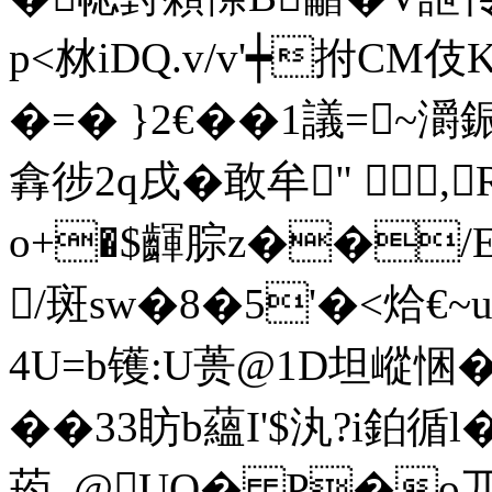
p<沝iDQ.v/v'┿拊CM伎
�=� }2€��1議=~灂
搻徏2q戌�敢牟" ∣,
o+�$齳腙z��/
/斑sw�8�5'�<烚€~u
4U=b镬:U蒉@1D坦嵷悃�
��33眆b蘊I'$汍?i鉑循
荺_@UQ� P�o