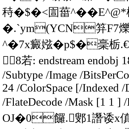
秲�$�<圁葘^��E^@*橿!
�.`ym(YCN笲F7
^�7x癜 娹�p$�稁栃.
8若: endstream endobj 18
/Subtype /Image /BitsPerC
24 /ColorSpace [/Indexed /
/FlateDecode /Mask [1 1 ]
OJ�0饠.鄋1譖诿x