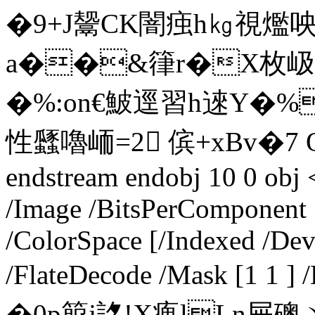
�9+J鬶CK闇痋h㎏視爁
a��&箻r�X枚岋
�%:on€鮍逕習h逨Y�%
性瓥嚕峏=2 傧+xBv�7 
endstream endobj 10 0 obj 
/Image /BitsPerComponent 
/ColorSpace [/Indexed /Dev
/FlateDecode /Mask [1 1 ]
�0p箙j詺!X瘣lLn屉