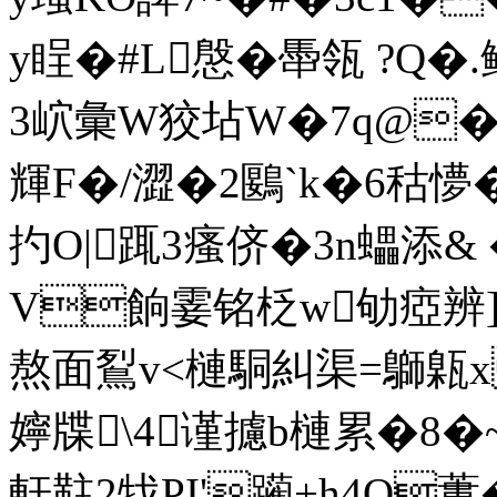
y睈�#L慇� 馽瓴 ?Q
3岤彙W狡坫W�7q@�$
輝F�/澀�2鶠`k�6秙懜��
扚O|踂3瘙侪�3n蠝添& �8
V餉霎铭柉w劬瘂辨]璃r
熬面鴷v<槤駧糾渠=鶳
嬣牒\4谨攄b槤累�8�
軒黈2牫PI'躏+h4Q蔞