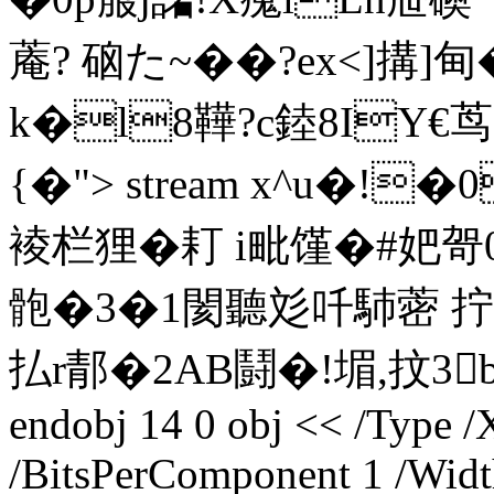
蓭? 硇た~��?ex<]搆
k�l8鞾?c錴8IY€茑}
{�
> stream x^u�!�
裬栏狸�耓 i毗馑�#妑
骲�3�1閡聽彣吀馷蔤 
払r郬�2AB鬪�!堳,抆3b
endobj 14 0 obj << /Type /
/BitsPerComponent 1 /Widt